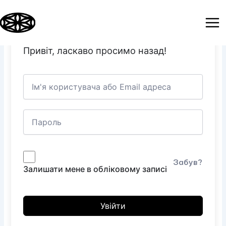
Перейти
до
Mai
вмісту
Привіт, ласкаво просимо назад!
Men
Забув?
Залишати мене в обліковому записі
Увійти